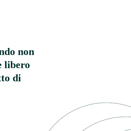
ondo non
 libero
tto di