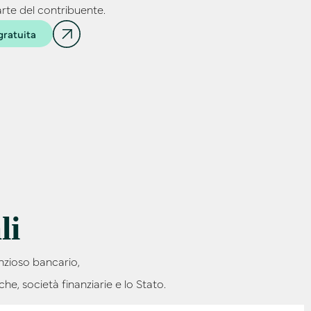
te del contribuente.
gratuita
li
nzioso bancario,
e, società finanziarie e lo Stato.