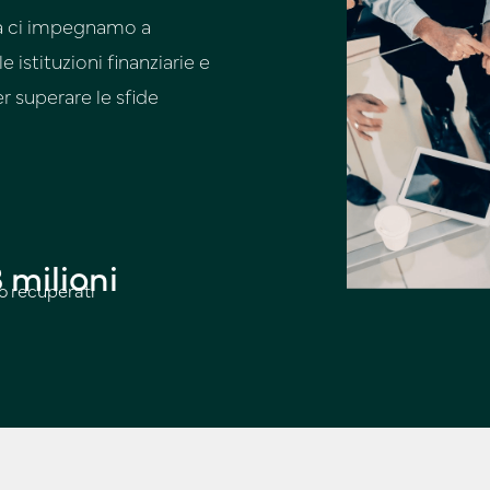
sa ci impegnamo a
 istituzioni finanziarie e
r superare le sfide
8 milioni
ro recuperati