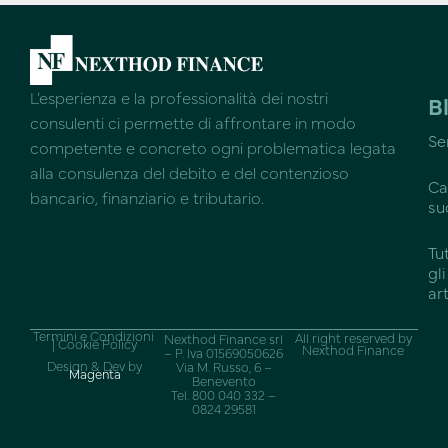
L’esperienza e la professionalità dei nostri
B
consulenti ci permette di affrontare in modo
Se
competente e concreto ogni problematica legata
alla consulenza del debito e del contenzioso
Ca
bancario, finanziario e tributario.
su
Tut
gli
art
Termini e Condizioni
All right reserved by
Nexthod Finance srl
| Cookie Policy
Nexthod Finance
– P. Iva 01569050626
Design & Dev by
Via M. Russo, 6 –
Magenta
Benevento
Tel. 800 040 332 –
0824 29581